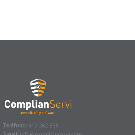
Teléfono:
910 382 856
Email:
info@complianservi.com